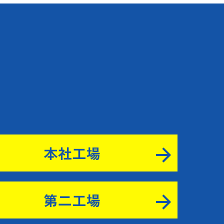
み
本社工場
第二工場