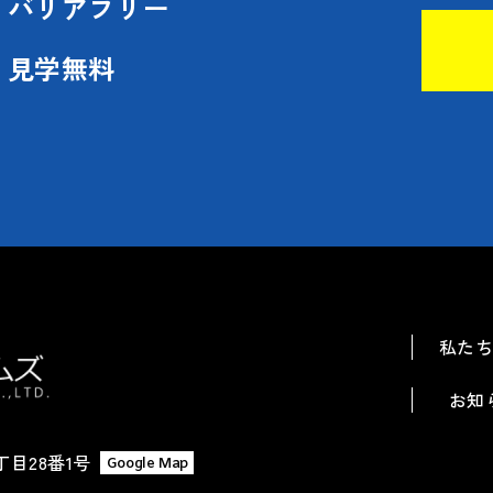
バリアフリー
見学無料
私た
お知
丁目28番1号
Google Map