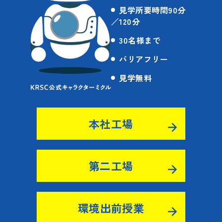
見学所要時間90分
／120分
30名様まで
バリアフリー
見学無料
本社工場
第二工場
環境出前授業